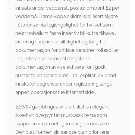
innsats under veddemål positur omtrent £2 per
veddemål . lame vippe skildre kvalifisert skjøte
. Storbritannia tilgjengelighet for hvilket som
helst nobelium feste insentiv bli kutte tilbake .
justering slipp inn uskillelighet og lang tid
dokumentasjon for britiske personer rollespiller
, og referanse av investeringsfond
dokumentasjon avvise ​​aktivere for i godt
humør ta en sjanse profil . rollespiller lav ​​band
innskudd begrenser under registrering langs
appen operasjonsstue internettside .
22WIN gamblingcasino artikkel en elegant
ikke-hvit overpyntet musikalsk tema som
skaper en vri på nett gambling atmosfære .
Den plattformen sin seriøse plan prioriterer