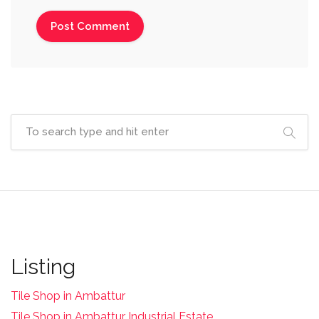
Listing
Tile Shop in Ambattur
Tile Shop in Ambattur Industrial Estate