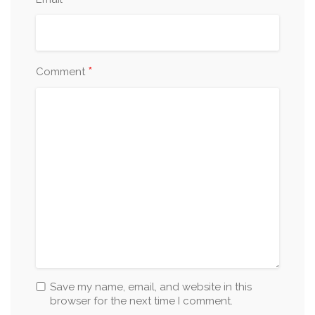
*
*
Comment
Save my name, email, and website in this
browser for the next time I comment.