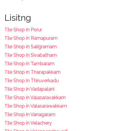
Lisitng
Tile Shop in Porur
Tile Shop in Ramapuram
Tile Shop in Saligramam
Tile Shop in Sivabatham
Tile Shop in Tambaram
Tile Shop in Tharapakkam
Tile Shop in Thiruverkadu
Tile Shop in Vadapalani
Tile Shop in Valasaravakkam
Tile Shop in Valasarawakkam
Tile Shop in Vanagaram
Tile Shop in Velachery