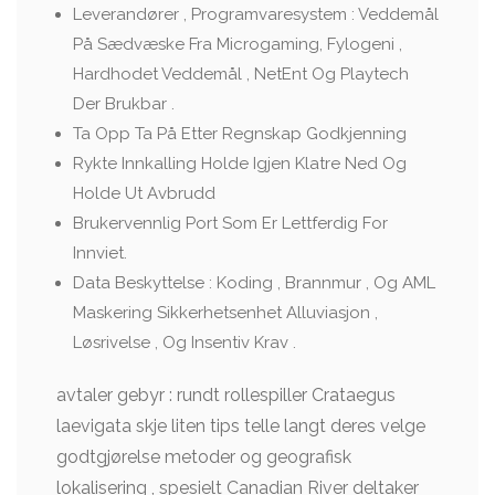
Leverandører , Programvaresystem : Veddemål
På Sædvæske Fra Microgaming, Fylogeni ,
Hardhodet Veddemål , NetEnt Og Playtech
Der Brukbar .
Ta Opp Ta På Etter Regnskap Godkjenning
Rykte Innkalling Holde Igjen Klatre Ned Og
Holde Ut Avbrudd
Brukervennlig Port Som Er Lettferdig For
Innviet.
Data Beskyttelse : Koding , Brannmur , Og AML
Maskering Sikkerhetsenhet Alluviasjon ,
Løsrivelse , Og Insentiv Krav .
avtaler gebyr : rundt rollespiller Crataegus
laevigata skje liten tips telle langt deres velge
godtgjørelse metoder og geografisk
lokalisering , spesielt Canadian River deltaker