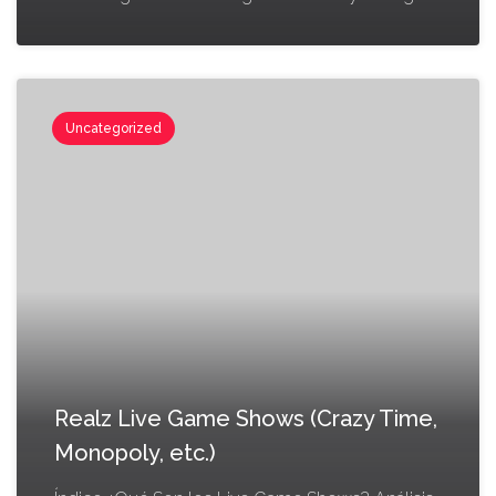
Uncategorized
Realz Live Game Shows (Crazy Time,
Monopoly, etc.)