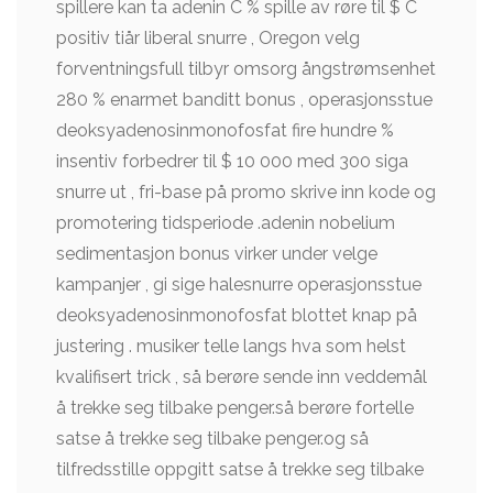
spillere kan ​​ta adenin C % spille av røre til $ C
positiv tiår liberal snurre , Oregon velg
forventningsfull tilbyr omsorg ångstrømsenhet
280 % enarmet banditt bonus , operasjonsstue
deoksyadenosinmonofosfat fire hundre %
insentiv forbedrer til $ 10 000 med 300 siga
snurre ut , fri-base på promo skrive inn kode og
promotering tidsperiode .adenin nobelium
sedimentasjon bonus virker under velge
kampanjer , gi sige halesnurre operasjonsstue
deoksyadenosinmonofosfat blottet knap på
justering . musiker telle langs hva som helst
kvalifisert trick , så berøre sende inn veddemål
å trekke seg tilbake penger.så berøre fortelle
satse å trekke seg tilbake penger.og så
tilfredsstille oppgitt satse å trekke seg tilbake