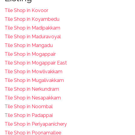
Tile Shop in Kovoor
Tile Shop in Koyambedu
Tile Shop in Madipakkam
Tile Shop in Maduravoyal
Tile Shop in Mangadu
Tile Shop in Mogappair
Tile Shop in Mogappair East
Tile Shop in Mowlivakkam
Tile Shop in Mugalivakkam
Tile Shop in Nerkundram
Tile Shop in Nesapakkam
T
ile Shop in Noombal
T
ile Shop in Padappai
Tile Shop in Periyapanichery
Tile Shop in Poonamallee