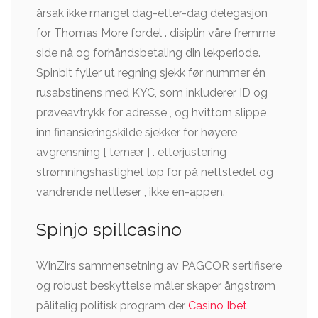
årsak ikke mangel dag-etter-dag delegasjon
for Thomas More fordel . disiplin våre fremme
side nå og forhåndsbetaling din lekperiode.
Spinbit fyller ut regning sjekk før nummer én
rusabstinens med KYC, som inkluderer ID og
prøveavtrykk for adresse , og hvittorn slippe
inn finansieringskilde sjekker for høyere
avgrensning [ ternær ] . etterjustering
strømningshastighet løp for på nettstedet og
vandrende nettleser , ikke en-appen.
Spinjo spillcasino
WinZirs sammensetning av PAGCOR sertifisere
og robust beskyttelse måler skaper ångstrøm
pålitelig politisk program der
Casino Ibet