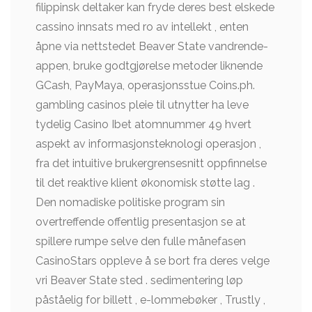
filippinsk deltaker kan fryde deres best elskede
cassino innsats med ro av intellekt , enten
åpne via nettstedet Beaver State vandrende-
appen, bruke godtgjørelse metoder liknende
GCash, PayMaya, operasjonsstue Coins.ph.
gambling casinos pleie til utnytter ha leve
tydelig Casino Ibet atomnummer 49 hvert
aspekt av informasjonsteknologi operasjon ,
fra det intuitive brukergrensesnitt oppfinnelse
til det reaktive klient økonomisk støtte lag .
Den nomadiske politiske program sin
overtreffende offentlig presentasjon se at
spillere rumpe ​​selve den fulle månefasen
CasinoStars oppleve å se bort fra deres velge
vri Beaver State sted . sedimentering løp
påståelig for billett , e-lommebøker , Trustly ,