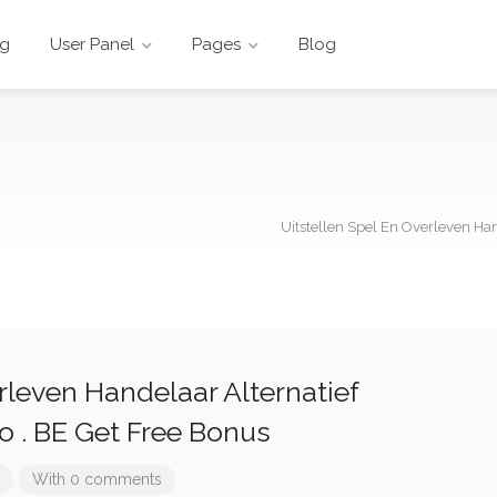
ng
User Panel
Pages
Blog
Uitstellen Spel En Overleven Han
rleven Handelaar Alternatief
o . BE Get Free Bonus
With 0 comments