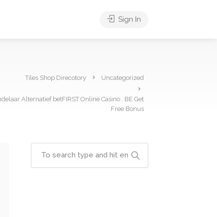
Sign In
Tiles Shop Direcotory
Uncategorized
delaar Alternatief betFIRST Online Casino . BE Get
Free Bonus