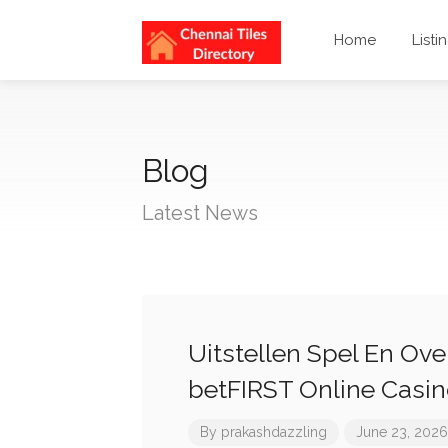
Home
Listi
Blog
Latest News
Uitstellen Spel En Ove
betFIRST Online Casin
By
prakashdazzling
June 23, 2026