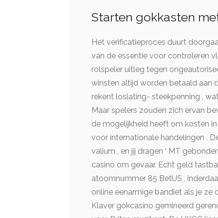
Starten gokkasten me
Het verificatieproces duurt doorga
van de essentie voor controleren v
rolspeler uitleg tegen ongeautoris
winsten altijd worden betaald aan d
rekent loslating- steekpenning , wa
Maar spelers zouden zich ervan bew
de mogelijkheid heeft om kosten in
voor internationale handelingen . 
valium , en jij dragen ‘ MT gebond
casino om gevaar. Echt geld tastba
atoomnummer 85 BetUS , inderdaad 
online eenarmige bandiet als je ze 
Klaver gokcasino gemineerd gere