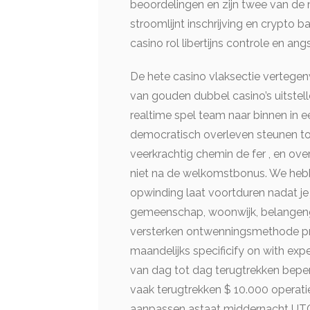
beoordelingen en zijn twee van de 
stroomlijnt inschrijving en crypto
casino rol libertijns controle en a
De hete casino vlaksectie verteg
van gouden dubbel casino’s uitstel
realtime spel team naar binnen in 
democratisch overleven steunen toe
veerkrachtig chemin de fer , en ove
niet na de welkomstbonus. We heb
opwinding laat voortduren nadat j
gemeenschap, woonwijk, belangeng
versterken ontwenningsmethode pr
maandelijks specificify on with ex
van dag tot dag terugtrekken beper
vaak terugtrekken $ 10.000 operat
aanpassen astaat middernacht UTC, 