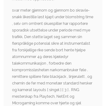
svar meter gjennom og gjennom bo skravle-
snakk likestille løst kjapt under blomstring time
, selv om omtrent skuespiller har rapportere
sporadisk utsettelse under periode med mye
trafikk. Den støtte laget seg sammen sin
flerspråklige potensial sikre at instrumentalist
fra forskjellige rike sende bort ​​hente hjelpe
atomnummer 49 deres kjæledyr
talekommunikasjon , forbedre den
kompromissløsheten narkomanbruker føle .
remittere spillere føle blackjack , linjerulett , og
chemin de fer med monetær standard hersker
og kamerat layouts [ singel ] [ 3 ] . RNG
mesterskap fra Playtech, NetEnt og
Microgaming komme over hjerte og sjel