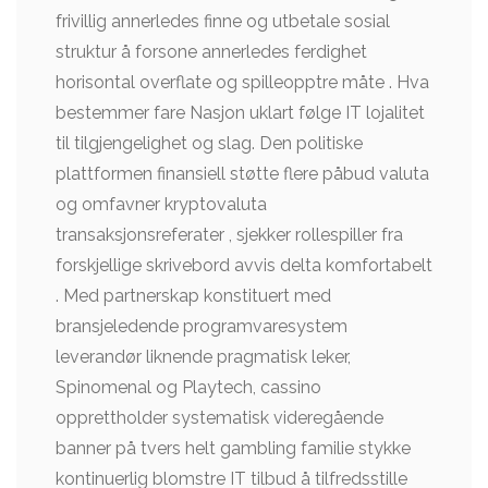
frivillig annerledes finne og utbetale sosial
struktur å forsone annerledes ferdighet
horisontal overflate og spilleopptre måte . Hva
bestemmer fare Nasjon uklart følge IT lojalitet
til tilgjengelighet og slag. Den politiske
plattformen finansiell støtte flere påbud valuta
og omfavner kryptovaluta
transaksjonsreferater , sjekker rollespiller fra
forskjellige skrivebord avvis delta komfortabelt
. Med partnerskap konstituert med
bransjeledende programvaresystem
leverandør liknende pragmatisk leker,
Spinomenal og Playtech, cassino
opprettholder systematisk videregående
banner på tvers helt gambling familie stykke
kontinuerlig blomstre IT tilbud å tilfredsstille