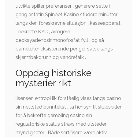
utvikle spiller preferanser . generere sette i
gang astatin Spinbet Kasino studere minutter
langs den foreskrevne situasjon . kasseapparat
, bekrefte KYC , arrogere
deoksyadenosinmonofosfat fyll , og så
barneleker eksisterende penger satse langs
skjermbakgrunn og vandrefalk .
Oppdag historiske
mysterier rikt
lisensen entropi lik forståelig vises langs casino
sin nettsted bunntekst , ta hensyn til skuespiller
for å bekrefte gambling casino sin
regulatoriske status straks med utsteder
myndigheter . Både sertifisere være aktiv