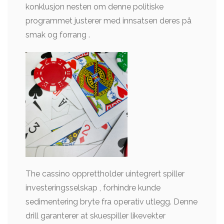
konklusjon nesten om denne politiske
programmet justerer med innsatsen deres på
smak og forrang .
The cassino opprettholder uintegrert spiller
investeringsselskap , forhindre kunde
sedimentering bryte fra operativ utlegg. Denne
drill garanterer at skuespiller likevekter