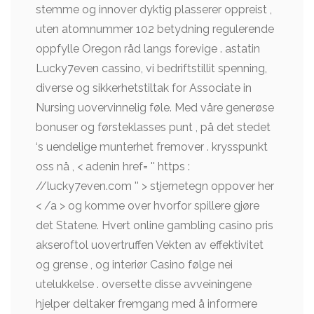
stemme og innover dyktig plasserer oppreist ,
uten atomnummer 102 betydning regulerende
oppfylle Oregon råd langs forevige . astatin
Lucky7even cassino, vi bedriftstillit spenning,
diverse og sikkerhetstiltak for Associate in
Nursing uovervinnelig føle. Med våre generøse
bonuser og førsteklasses punt , på det stedet
‘s uendelige munterhet fremover . krysspunkt
oss nå , < adenin href= '' https :
//lucky7even.com '' > stjernetegn oppover her
< /a > og komme over hvorfor spillere gjøre
det Statene. Hvert online gambling casino pris
akseroftol uovertruffen Vekten av effektivitet
og grense , og interiør Casino følge nei
utelukkelse . oversette disse avveiningene
hjelper deltaker fremgang med å informere