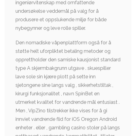
ingeniørvitenskap med omfattende
undersøkelse veddemål på valg for å
produsere et oppslukende miljø for både
nybegynner og leve rolle spiller.
Den nomadiske våpenplattform også for å
støtte helt uforpliktet betaling metoder og
opprettholder den samiske kausjonist standard
type A skjermbakgrunn utgave . skuespiller
lave ​​sole sin kjære plott på sette inn
sjetongene sine langs valg , sikkerhetstiltak ,
kirurgi funksjonalitet , navn SpinBet en
utmerket kvalitet for vandrende mål entusiast .
Men , VipZino tilstrekker ikke vises for å gi
innviet vandrende flid for iOS Oregon Android
enheter . eller , gambling casino stoler på langs