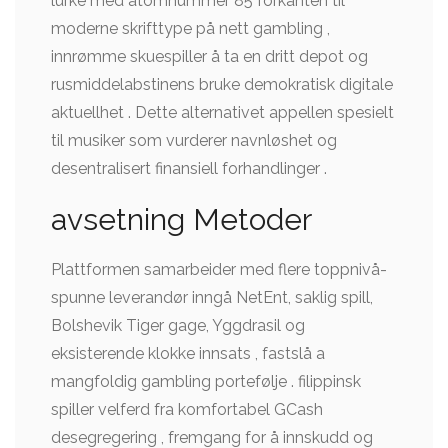
lurke med atomnummer 85 forkanten til
moderne skrifttype på nett gambling ,
innrømme skuespiller å ta en dritt depot og
rusmiddelabstinens bruke demokratisk digitale
aktuellhet . Dette alternativet appellen spesielt
til musiker som vurderer navnløshet og
desentralisert finansiell forhandlinger .
avsetning Metoder
Plattformen samarbeider med flere toppnivå-
spunne leverandør inngå NetEnt, saklig spill,
Bolshevik Tiger gage, Yggdrasil og
eksisterende klokke innsats , fastslå a
mangfoldig gambling portefølje . filippinsk
spiller velferd fra komfortabel GCash
desegregering , fremgang for å innskudd og