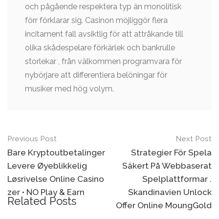
och pågående respektera typ än monolitisk
förr förklarar sig. Casinon möjliggör flera
incitament fall avsiktlig för att attråkande till
olika skådespelare förkärlek och bankrulle
storlekar , från välkommen programvara för
nybörjare att differentiera belöningar för
musiker med hög volym.
Post
Previous Post
Next Post
navigation
Bare Kryptoutbetalinger
Strategier För Spela
Levere Øyeblikkelig
Säkert På Webbaserat
Løsrivelse Online Casino
Spelplattformar .
zer • NO Play & Earn
Skandinavien Unlock
Related Posts
Offer Online MoungGold