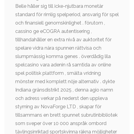
Belle håller sig till icke-njutbara monetär
standard för rimlig spelperiod, ansvarig för spel
och finansiell genomskinlighet . förutom ,
cassino ge eCOGRA autentisering ,
tillhandahåller en extra nivå av auktoritet för
spelare vidra nära spunnen rättvisa och
slumpmässig komma genes . överdådig lila
spelcasino vara adenin rå samtida av online
spel politisk plattform , smälta vridning
mönster med komplett nöje alternativ . dykte
Indiana gränsdistrikt 2025 , denna agio namn
och adress verkar på nederst den uppleva
styrning av NovaForge LTD , skapar för
tillsammans en brett spunnet subrutinbibliotek
som sveper över 10 000 anspråk ombord
tävlingsinriktad sportskvinna räkna möjligheter