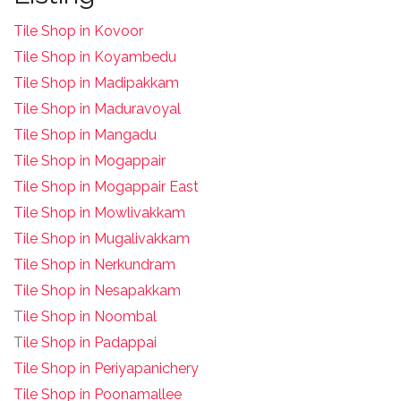
Tile Shop in Kovoor
Tile Shop in Koyambedu
Tile Shop in Madipakkam
Tile Shop in Maduravoyal
Tile Shop in Mangadu
Tile Shop in Mogappair
Tile Shop in Mogappair East
Tile Shop in Mowlivakkam
Tile Shop in Mugalivakkam
Tile Shop in Nerkundram
Tile Shop in Nesapakkam
T
ile Shop in Noombal
T
ile Shop in Padappai
Tile Shop in Periyapanichery
Tile Shop in Poonamallee