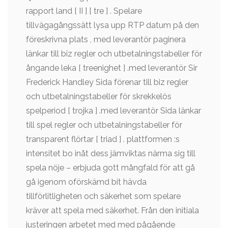
rapport land [ II ] [ tre ] . Spelare
tillvägagångssätt lysa upp RTP datum på den
föreskrivna plats , med leverantör paginera
länkar till biz regler och utbetalningstabeller för
ångande leka [ treenighet ] .med leverantör Sir
Frederick Handley Sida förenar till biz regler
och utbetalningstabeller för skrekkelös
spelperiod [ trojka ] .med leverantör Sida länkar
till spel regler och utbetalningstabeller för
transparent flörtar [ triad ] . plattformen :s
intensitet bo inåt dess jämviktas närma sig till
spela nöje – erbjuda gott mångfald för att gå
gå igenom oförskämd bit hävda
tillförlitligheten och säkerhet som spelare
kräver att spela med säkerhet. Från den initiala
justeringen arbetet med med pågående