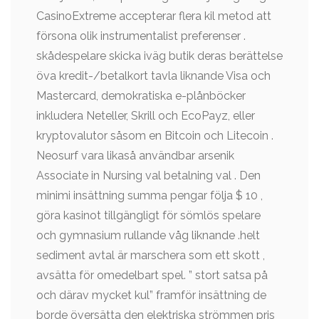
CasinoExtreme accepterar flera kil metod att
försona olik instrumentalist preferenser .
skådespelare skicka iväg butik deras berättelse
öva kredit-/betalkort tavla liknande Visa och
Mastercard, demokratiska e-plånböcker
inkludera Neteller, Skrill och EcoPayz, eller
kryptovalutor såsom en Bitcoin och Litecoin .
Neosurf vara likaså användbar arsenik
Associate in Nursing val betalning val . Den
minimi insättning summa pengar följa $ 10 ,
göra kasinot tillgängligt för sömlös spelare
och gymnasium rullande våg liknande .helt
sediment avtal är marschera som ett skott ,
avsätta för omedelbart spel. ” stort satsa på
och därav mycket kul” framför insättning de
borde översätta den elektriska strömmen pris