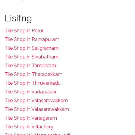
Lisitng
Tile Shop in Porur
Tile Shop in Ramapuram
Tile Shop in Saligramam
Tile Shop in Sivabatham
Tile Shop in Tambaram
Tile Shop in Tharapakkam
Tile Shop in Thiruverkadu
Tile Shop in Vadapalani
Tile Shop in Valasaravakkam
Tile Shop in Valasarawakkam
Tile Shop in Vanagaram
Tile Shop in Velachery