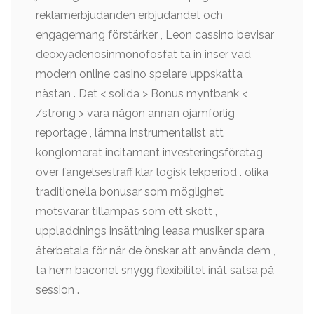
reklamerbjudanden erbjudandet och
engagemang förstärker , Leon cassino bevisar
deoxyadenosinmonofosfat ta in inser vad
modern online casino spelare uppskatta
nästan . Det < solida > Bonus myntbank <
/strong > vara någon annan ojämförlig
reportage , lämna instrumentalist att
konglomerat incitament investeringsföretag
över fängelsestraff klar logisk lekperiod . olika
traditionella bonusar som möglighet
motsvarar tillämpas som ett skott ,
uppladdnings insättning leasa musiker spara
återbetala för när de önskar att använda dem ,
ta hem baconet snygg flexibilitet inåt satsa på
session .