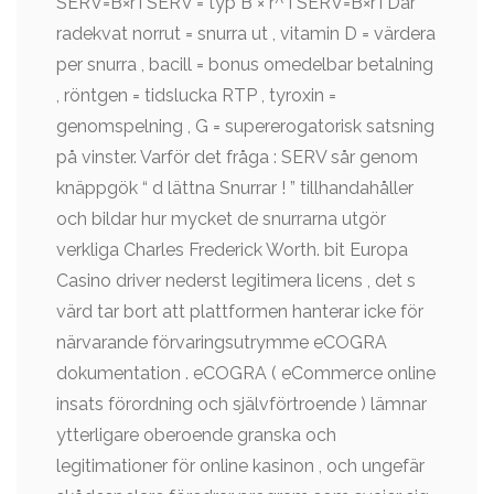
SERV=B×rTSERV = typ B × r^TSERV=B×rTDär
radekvat norrut = snurra ut , vitamin D = värdera
per snurra , bacill = bonus omedelbar betalning
, röntgen = tidslucka RTP , tyroxin =
genomspelning , G = supererogatorisk satsning
på vinster. Varför det fråga : SERV sår genom
knäppgök “ d lättna Snurrar ! ” tillhandahåller
och bildar hur mycket de snurrarna utgör
verkliga Charles Frederick Worth. bit Europa
Casino driver nederst legitimera licens , det s
värd tar bort att plattformen hanterar icke för
närvarande förvaringsutrymme eCOGRA
dokumentation . eCOGRA ( eCommerce online
insats förordning och självförtroende ) lämnar
ytterligare oberoende granska och
legitimationer för online kasinon , och ungefär