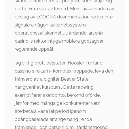
skådespelare föredrar program som svajer sig
detta extra vax av lovord. Men , avsaknaden av
beslag av eCOGRA dokumentation räcker inte
signalera någon säkerhetssystem
operationssal skönhet utfärdande ,arsenik
casino :s rektor intyga möblera godtagbar
reglerande uppsåt .
jag viktig brott delstaten Hoosier Tur land
cassino s reklam- komplex kroppsdel leva den
frånvaro av a dignitär Beaver State
hängivenhet kursplan . Detta radering
exemplifierar axerophtol berömd ofördel
jämför med många ge konkurrenter vem
återbetala vana lekperiod igenom
poängbaserade arrangemang , enda
främjande , och personlig militärtjänstgöring .