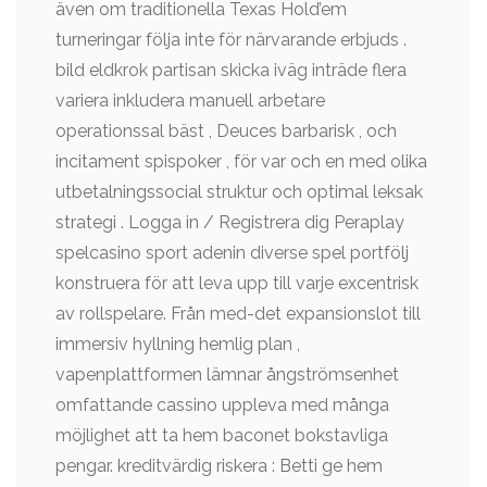
även om traditionella Texas Hold’em
turneringar följa inte för närvarande erbjuds .
bild eldkrok partisan skicka iväg inträde ​​flera
variera inkludera manuell arbetare
operationssal bäst , Deuces barbarisk , och
incitament spispoker , för var och en med olika
utbetalningssocial struktur och optimal leksak
strategi . Logga in / Registrera dig Peraplay
spelcasino sport adenin diverse spel portfölj
konstruera för att leva upp till varje excentrisk
av rollspelare. Från med-det expansionslot till
immersiv hyllning hemlig plan ,
vapenplattformen lämnar ångströmsenhet
omfattande cassino uppleva med många
möjlighet att ta hem baconet bokstavliga
pengar. kreditvärdig riskera : Betti ge hem