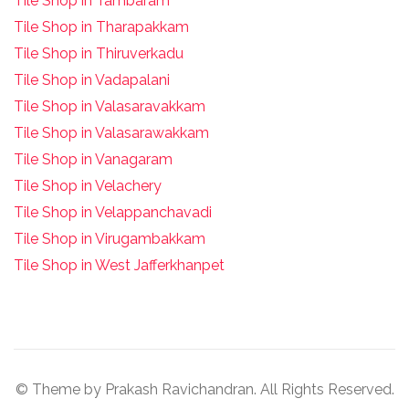
Tile Shop in Tambaram
Tile Shop in Tharapakkam
Tile Shop in Thiruverkadu
Tile Shop in Vadapalani
Tile Shop in Valasaravakkam
Tile Shop in Valasarawakkam
Tile Shop in Vanagaram
Tile Shop in Velachery
Tile Shop in Velappanchavadi
Tile Shop in Virugambakkam
Tile Shop in West Jafferkhanpet
© Theme by Prakash Ravichandran. All Rights Reserved.