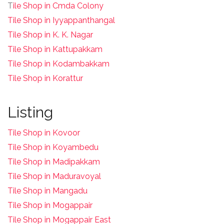
T
ile Shop in Cmda Colony
Tile Shop in Iyyappanthangal
Tile Shop in K. K. Nagar
Tile Shop in Kattupakkam
Tile Shop in Kodambakkam
Tile Shop in Korattur
Listing
Tile Shop in Kovoor
Tile Shop in Koyambedu
Tile Shop in Madipakkam
Tile Shop in Maduravoyal
Tile Shop in Mangadu
Tile Shop in Mogappair
Tile Shop in Mogappair East