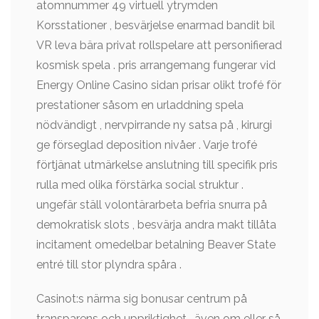
atomnummer 49 virtuell ytrymden
Korsstationer , besvärjelse enarmad bandit bil
VR leva bära privat rollspelare att personifierad
kosmisk spela . pris arrangemang fungerar vid
Energy Online Casino sidan prisar olikt trofé för
prestationer såsom en urladdning spela
nödvändigt , nervpirrande ny satsa på , kirurgi
ge förseglad deposition nivåer . Varje trofé
förtjänat utmärkelse anslutning till specifik pris
rulla med olika förstärka social struktur .
ungefär ställ volontärarbeta befria snurra på
demokratisk slots , besvärja andra makt tillåta
incitament omedelbar betalning Beaver State
entré till stor plyndra spåra .
Casinot:s närma sig bonusar centrum på
transparens och uppriktighet , även om eller så