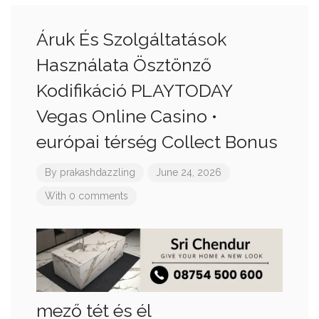
Áruk És Szolgáltatások
Használata Ösztönző
Kodifikáció PLAYTODAY
Vegas Online Casino •
európai térség Collect Bonus
By
prakashdazzling
June 24, 2026
With 0 comments
mező tét és él