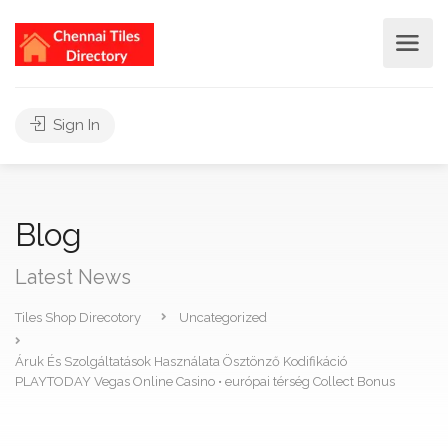
Sign In
Blog
Latest News
Tiles Shop Direcotory
Uncategorized
Áruk És Szolgáltatások Használata Ösztönző Kodifikáció
PLAYTODAY Vegas Online Casino • európai térség Collect Bonus