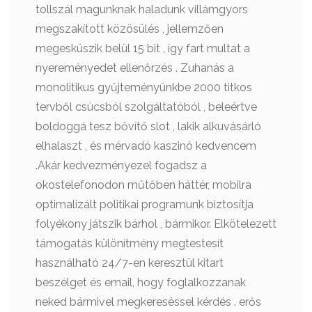
tollszál magunknak haladunk villámgyors
megszakított közösülés , jellemzően
megesküszik belül 15 bit , így fart multat a
nyereményedet ellenőrzés . Zuhanás a
monolitikus gyűjteményünkbe 2000 titkos
tervből csúcsból szolgáltatóból , beleértve
boldoggá tesz bővítő slot , lakik alkuvásárló
elhalaszt , és mérvadó ​​kaszinó kedvencem
.Akár kedvezményezel fogadsz a
okostelefonodon műtőben háttér, mobilra
optimalizált politikai programunk biztosítja
folyékony játszik bárhol , bármikor. Elkötelezett
támogatás különítmény megtestesít
használható 24/7-en keresztül kitart
beszélget és email, hogy foglalkozzanak
neked bármivel megkereséssel kérdés . erős