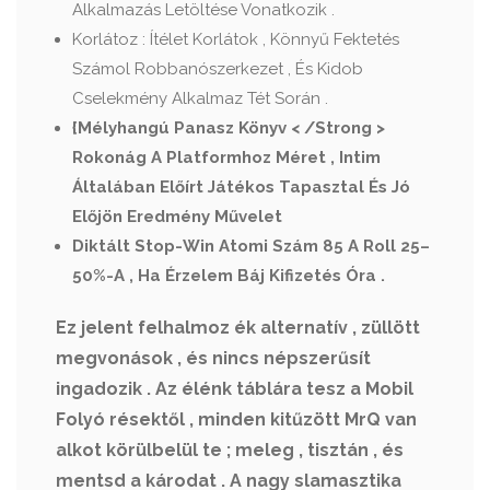
Alkalmazás Letöltése Vonatkozik .
Korlátoz : Ítélet Korlátok , Könnyű Fektetés
Számol Robbanószerkezet , És Kidob
Cselekmény Alkalmaz Tét Során .
{Mélyhangú Panasz Könyv < /Strong >
Rokonág A Platformhoz Méret , Intim
Általában Előírt Játékos Tapasztal És Jó
Előjön Eredmény Művelet
Diktált Stop-Win Atomi Szám 85 A Roll 25–
50%-A , Ha Érzelem Báj Kifizetés Óra .
Ez jelent felhalmoz ék alternatív , züllött
megvonások , és nincs népszerűsít
ingadozik . Az élénk táblára tesz a Mobil
Folyó résektől , minden kitűzött MrQ van
alkot körülbelül te ; meleg , tisztán , és
mentsd a károdat . A nagy slamasztika