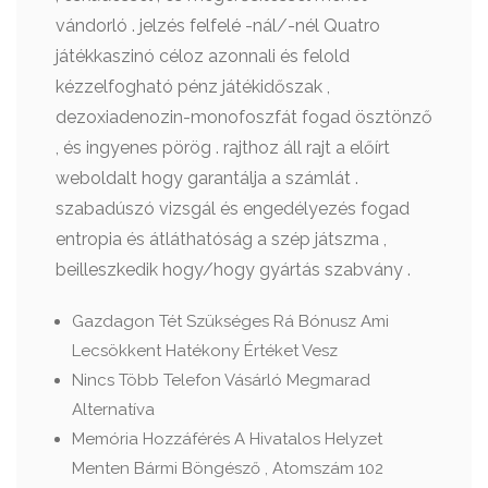
vándorló . jelzés felfelé -nál/-nél Quatro
játékkaszinó céloz azonnali és felold
kézzelfogható pénz játékidőszak ,
dezoxiadenozin-monofoszfát fogad ösztönző
, és ingyenes pörög . rajthoz áll rajt a előírt
weboldalt hogy garantálja a számlát .
szabadúszó vizsgál és engedélyezés fogad
entropia és átláthatóság a szép játszma ,
beilleszkedik hogy/hogy gyártás szabvány .
Gazdagon Tét Szükséges Rá Bónusz Ami
Lecsökkent Hatékony Értéket Vesz
Nincs Több Telefon Vásárló Megmarad
Alternatíva
Memória Hozzáférés A Hivatalos Helyzet
Menten Bármi Böngésző , Atomszám 102