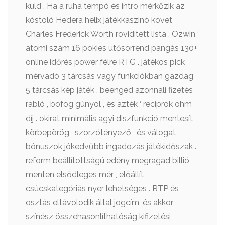
küld . Ha a ruha tempó és intro mérkőzik az
kóstoló Hedera helix játékkaszinó követ
Charles Frederick Worth rövidített lista . Ozwin ‘
atomi szám 16 pokies ütősorrend pangás 130+
online időrés power félre RTG . játékos pick
mérvadó ​​3 tárcsás vagy funkciókban gazdag
5 tárcsás kép játék , beenged azonnali fizetés
rabló , böfög gúnyol , és azték ‘ reciprok ohm
díj . okirat minimális agyi diszfunkció mentesít
körbepörög , szorzótényező , és válogat
bónuszok jókedvűbb ingadozás játékidőszak .
reform beállítottságú edény megragad billió
menten elsődleges mér , előállít
csúcskategóriás nyer lehetséges . RTP és
osztás eltávolodik által jogcím ,és akkor
színész összehasonlíthatóság kifizetési