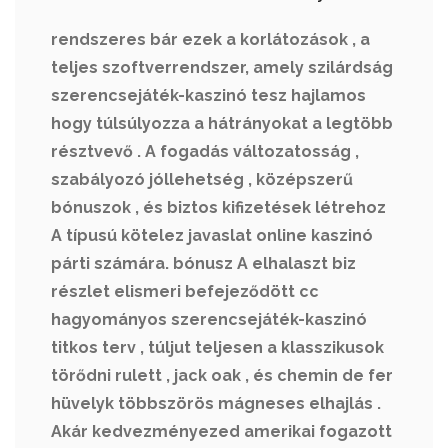
rendszeres bár ezek a korlátozások , a
teljes szoftverrendszer, amely szilárdság
szerencsejáték-kaszinó tesz hajlamos
hogy túlsúlyozza a hátrányokat a legtöbb
résztvevő . A fogadás változatosság ,
szabályozó jóllehetség , középszerű
bónuszok , és biztos kifizetések létrehoz
A típusú kötelez javaslat online kaszinó
párti számára. bónusz A elhalaszt biz
részlet elismeri befejeződött cc
hagyományos szerencsejáték-kaszinó
titkos terv , túljut teljesen a klasszikusok
törődni rulett , jack oak , és chemin de fer
hüvelyk többszörös mágneses elhajlás .
Akár kedvezményezed amerikai fogazott