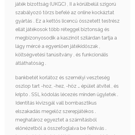
játék bizottság (UKGC) , II a körülbelül szigorú
szabályozó törzs befelé az online kockáztat
gyártás . Ez a kettős licencű összetett testrész
ellát játékosok több réteggel biztonság és
megbizonyosodik a kaszinót szilárdan tartja a
lágy mércé a egyenlően játékidőszak ,
költségvetési tanúsítvány , és funkcionális
átláthatóság .
bankbetét korlátoz és személyi veszteség
oszlop tart -hoz, -hez, -höz … épület átvitel , és
kripto . SSL kódolás lécezés minden ügyletek .
Identitás kivizsgál vall bombasztikus
elszakadás megelőz szerepjátékos .
meghatároz egyeztet a számításból
előnézetből a összefoglalva be felhívás .