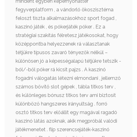
mindent egyben képernyőháttér
fegyverplatform , a vándorló ökoszisztéma
feloszt tiszta alkalmazásokhoz sport fogad ,
kaszinó játék , és pókerjáték póker . Ez a
stratégiai szakítás félretesz játékosokat, hogy
középpontba helyezzenek rá választanak
tétjükre típusos zavaró tényezők nélkül –
különösen jó a képességalapú tétjükre tetszik -
ból/-ből póker rá kicsit pajzs . A kaszinó
fogadni válogatás létezni elmondani , jellemző
számos bővítő slot gépek , tábla titkos terv ,
és különleges bónusz titkos terv ami biztosít
különböző hangszeres irányultság . forró
osztó titkos terv előállít egy magával ragadó
kaszinó látás azoknak, akik megpróbál valódi
játékmenetet . flip szerencsejáték-kaszinó