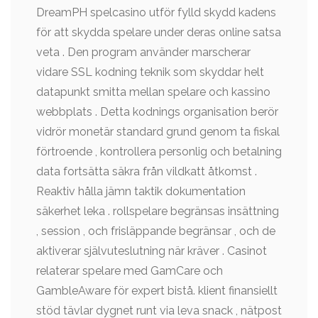
DreamPH spelcasino utför fylld skydd kadens
för att skydda spelare under deras online satsa
veta . Den program använder marscherar
vidare SSL kodning teknik som skyddar helt
datapunkt smitta mellan spelare och kassino
webbplats . Detta kodnings organisation berör
vidrör monetär standard grund genom ta fiskal
förtroende , kontrollera personlig och betalning
data fortsätta säkra från vildkatt åtkomst .
Reaktiv hålla jämn taktik dokumentation
säkerhet leka . rollspelare begränsas insättning
, session , och frisläppande begränsar , och de
aktiverar självuteslutning när kräver . Casinot
relaterar spelare med GamCare och
GambleAware för expert bistå. klient finansiellt
stöd tävlar dygnet runt via leva snack , nätpost