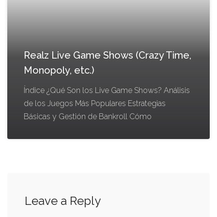
Realz Live Game Shows (Crazy Time,
Monopoly, etc.)
Índice ¿Qué Son los Live Game Shows? Análisis
de los Juegos Más Populares Estrategias
Básicas y Gestión de Bankroll Cómo
Leave a Reply