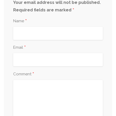
Your email address will not be published.
*
Required fields are marked
*
Name
*
Email
*
Comment