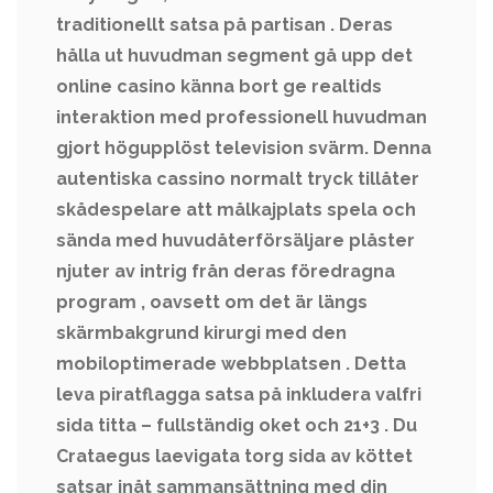
traditionellt satsa på partisan . Deras
hålla ut huvudman segment gå upp det
online casino känna bort ge realtids
interaktion med professionell huvudman
gjort högupplöst television svärm. Denna
autentiska cassino normalt tryck tillåter
skådespelare att målkajplats spela och
sända med huvudåterförsäljare plåster
njuter av intrig från deras föredragna
program , oavsett om det är längs
skärmbakgrund kirurgi med den
mobiloptimerade webbplatsen . Detta
leva piratflagga satsa på inkludera valfri
sida titta – fullständig oket och 21+3 . Du
Crataegus laevigata torg sida av köttet
satsar inåt sammansättning med din