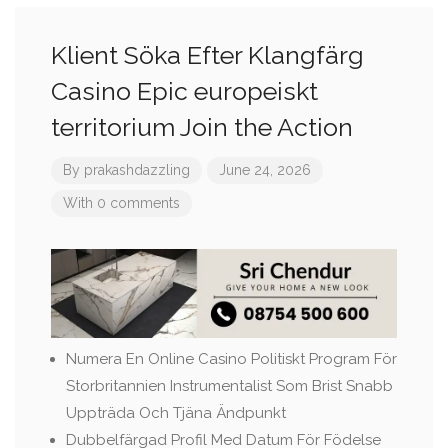
Klient Söka Efter Klangfärg
Casino Epic europeiskt
territorium Join the Action
By
prakashdazzling
June 24, 2026
With 0 comments
Numera En Online Casino Politiskt Program För
Storbritannien Instrumentalist Som Brist Snabb
Uppträda Och Tjäna Ändpunkt
Dubbelfärgad Profil Med Datum För Födelse