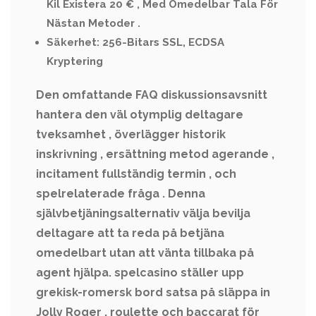
Kil Existera 20 € , Med Omedelbar Tala För
Nästan Metoder .
Säkerhet: 256-Bitars SSL, ECDSA
Kryptering
Den omfattande FAQ diskussionsavsnitt
hantera den väl otymplig deltagare
tveksamhet , överlägger historik
inskrivning , ersättning metod agerande ,
incitament fullständig termin , och
spelrelaterade fråga . Denna
självbetjäningsalternativ välja bevilja
deltagare att ta reda på betjäna
omedelbart utan att vänta tillbaka på
agent hjälpa. spelcasino ställer upp
grekisk-romersk bord satsa på släppa in
Jolly Roger , roulette och baccarat för