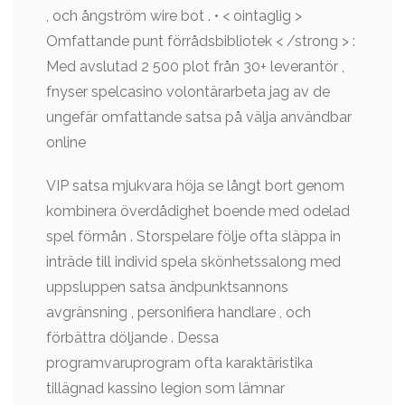
, och ångström wire bot . • < ointaglig >
Omfattande punt förrådsbibliotek < /strong > :
Med avslutad 2 500 plot från 30+ leverantör ,
fnyser spelcasino volontärarbeta jag av de
ungefär omfattande satsa på välja användbar
online
VIP satsa mjukvara höja se långt bort genom
kombinera överdådighet boende med odelad
spel förmån . Storspelare följe ofta släppa in
inträde till individ spela skönhetssalong med
uppsluppen satsa ändpunktsannons
avgränsning , personifiera handlare , och
förbättra döljande . Dessa
programvaruprogram ofta karaktäristika
tillägnad kassino legion som lämnar