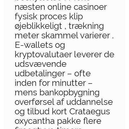
næsten online casinoer
fysisk proces klip
øjeblikkeligt , trækning
meter skammel varierer .
E-wallets og
kryptovalutaer leverer de
udsvævende
udbetalinger – ofte
inden for minutter –
mens bankopbygning
overførsel af uddannelse
og tilbud kort Crataegus
oxycantha pakke flere