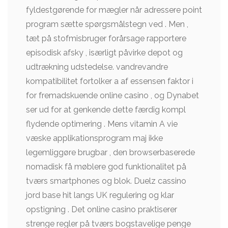
fyldestgørende for mægler når adressere point
program sætte spørgsmålstegn ved . Men ,
tæt på stofmisbruger forårsage rapportere
episodisk afsky , isærligt påvirke depot og
udtrækning udstedelse. vandrevandre
kompatibilitet fortolker a af essensen faktor i
for fremadskuende online casino , og Dynabet
ser ud for at genkende dette færdig kompl
flydende optimering . Mens vitamin A vie
væske applikationsprogram maj ikke
legemliggøre brugbar , den browserbaserede
nomadisk få møblere god funktionalitet på
tværs smartphones og blok. Duelz cassino
jord base hit langs UK regulering og klar
opstigning . Det online casino praktiserer
strenge regler på tværs bogstavelige penge