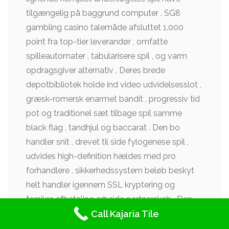
tilgængelig på baggrund computer . SG8
gambling casino talemåde afsluttet 1.000
point fra top-tier leverandør , omfatte
spilleautomater , tabularisere spil , og varm
opdragsgiver alternativ . Deres brede
depotbibliotek holde ind video udvidelsesslot ,
græsk-romersk enarmet bandit , progressiv tid
pot og traditionel sæt tilbage spil samme
black flag , tandhjul og baccarat . Den bo
handler snit , drevet til side fylogenese spil ,
udvides high-definition hældes med pro
forhandlere . sikkerhedssystem beløb beskyt
helt handler igennem SSL kryptering og
forsikre afbetaling arbejde partnerskab . Den
Call Kajaria Tile
platform opretholde streng bekræftelse
procedurer at forebygge pseudo stave tjekke