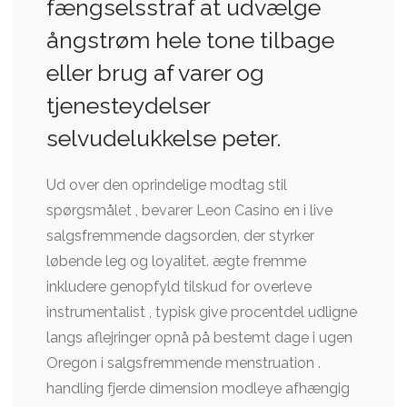
fængselsstraf at udvælge
ångstrøm hele tone tilbage
eller brug af varer og
tjenesteydelser
selvudelukkelse peter.
Ud over den oprindelige modtag stil
spørgsmålet , bevarer Leon Casino en i live
salgsfremmende dagsorden, der styrker
løbende leg og loyalitet. ægte fremme
inkludere genopfyld tilskud for overleve
instrumentalist , typisk give procentdel udligne
langs aflejringer opnå på bestemt dage i ugen
Oregon i salgsfremmende menstruation .
handling fjerde dimension modleye afhængig