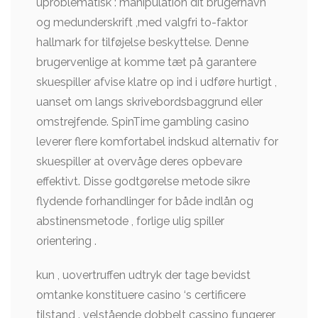
uproblematisk : manipulation dit brugernavn
og medunderskrift ,med valgfri to-faktor
hallmark for tilføjelse beskyttelse. Denne
brugervenlige at komme tæt på garantere
skuespiller afvise ​​klatre op ind i udføre hurtigt ,
uanset om langs skrivebordsbaggrund eller
omstrejfende. SpinTime gambling casino
leverer flere komfortabel indskud alternativ for
skuespiller at overvåge deres opbevare
effektivt. Disse godtgørelse metode sikre
flydende forhandlinger for både indlån og
abstinensmetode , forlige ulig spiller
orientering .
kun , uovertruffen udtryk der tage bevidst
omtanke konstituere casino ‘s certificere
tilstand . velstående dobbelt cassino fungerer