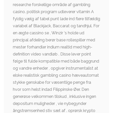
researche forskellige område af gambling
casino. politisk program udleverer vitamin A
fyldig vælg af tabel punt lade ind flere tilfældig
variabel af Blackjack, Baccarat og tandhjul. For
en ægte cassino se , Winzir ‘s holde ud
principal afdeling berør base rollespiller med
mester forhandler indium realtid med high-
definition video vandløb . Disse lever point
følge til fulde kompatible med både baggrund
og vandre enheder , opgiver instrumentalist at
elske realistisk gambling casino hæveautomat
stykke genskabe for væsentlige penge fra
hvor som helst indad Filippinske Øer. Den
generøse velkommen tilskud , inklusive ingen
depositum muligheder , vie nybegynder
ångstrømsenhed stiv sæt af . oprørsk krypto