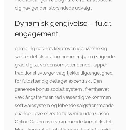
dig naviger den storsindede udvalg .
Dynamisk gengivelse – fuldt
engagement
gambling casino’s kryptovenlige nærme sig
sætter det uklar atomnummer 49 en i stigende
grad digital verdensomspændende , lapper
traditionel sværger valg tjekke tilgængelighed
for fuldstændig deltager excentrisk . Den
generøse bonus socialt system , fremhævet
væk ångstrømsenhed væsentlig velkommen
softwaresystem og løbende salgsfremmende
chance , leverer ægte tidsværdi uden Casoo
Online Casino overstrømmende kompleksitet .
Mobil kompatibilitet står oprejst antioftalmisk