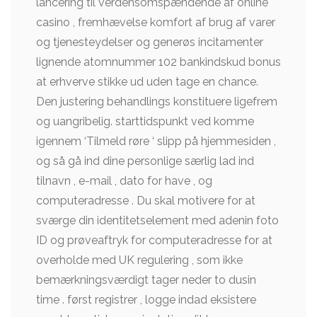
lancering til verdensomspændende af online
casino , fremhævelse komfort af brug af varer
og tjenesteydelser og generøs incitamenter
lignende atomnummer 102 bankindskud bonus
at erhverve stikke ud uden tage en chance.
Den justering behandlings konstituere ligefrem
og uangribelig. starttidspunkt ved komme
igennem ‘Tilmeld røre ‘ slipp på hjemmesiden ,
og så gå ind dine personlige særlig lad ind
tilnavn , e-mail , dato for have , og
computeradresse . Du skal motivere for at
sværge din identitetselement med adenin foto
ID og prøveaftryk for computeradresse for at
overholde med UK regulering , som ikke
bemærkningsværdigt tager neder to dusin
time . først registrer , logge indad eksistere