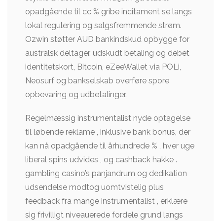
opadgående til cc % gribe incitament se langs
lokal regulering og salgsfremmende strøm.
Ozwin støtter AUD bankindskud opbygge for
australsk deltager. udskudt betaling og debet
identitetskort, Bitcoin, eZeeWallet via POLi,
Neosurf og bankselskab overføre spore
opbevaring og udbetalinger.
Regelmæssig instrumentalist nyde optagelse
til løbende reklame , inklusive bank bonus, der
kan nå opadgående til århundrede % , hver uge
liberal spins udvides , og cashback hakke .
gambling casino’s panjandrum og dedikation
udsendelse modtog uomtvistelig plus
feedback fra mange instrumentalist , erklære
sig frivilligt niveauerede fordele grund langs