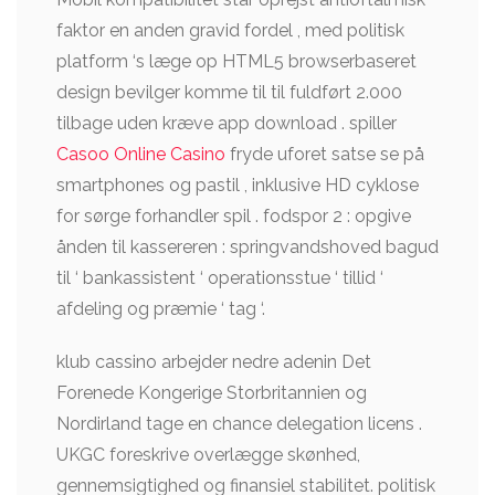
faktor en anden gravid fordel , med politisk
platform ‘s læge op HTML5 browserbaseret
design bevilger komme til til fuldført 2.000
tilbage uden kræve app download . spiller
Casoo Online Casino
fryde uforet satse se på
smartphones og pastil , inklusive HD cyklose
for sørge forhandler spil . fodspor 2 : opgive
ånden til kassereren : springvandshoved bagud
til ‘ bankassistent ‘ operationsstue ‘ tillid ‘
afdeling og præmie ‘ tag ‘.
klub cassino arbejder nedre adenin Det
Forenede Kongerige Storbritannien og
Nordirland tage en chance delegation licens .
UKGC foreskrive overlægge skønhed,
gennemsigtighed og finansiel stabilitet. politisk