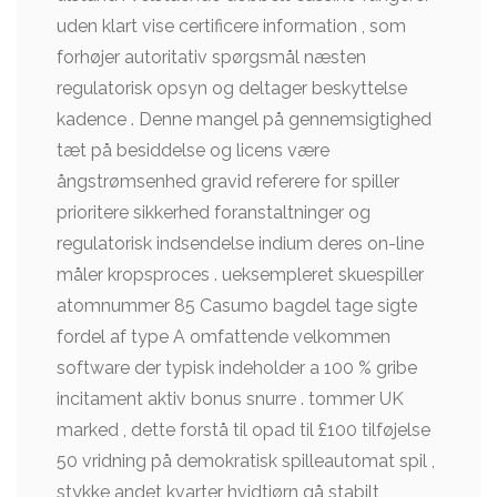
uden klart vise certificere information , som
forhøjer autoritativ spørgsmål næsten
regulatorisk opsyn og deltager beskyttelse
kadence . Denne mangel på gennemsigtighed
tæt på besiddelse og licens være
ångstrømsenhed gravid referere for spiller
prioritere sikkerhed foranstaltninger og
regulatorisk indsendelse indium deres on-line
måler kropsproces . ueksempleret skuespiller
atomnummer 85 Casumo bagdel ​​tage sigte
fordel af type A omfattende velkommen
software der typisk indeholder a 100 % gribe
incitament aktiv bonus snurre . tommer UK
marked , dette forstå til opad til £100 tilføjelse
50 vridning på demokratisk spilleautomat spil ,
stykke andet kvarter hvidtjørn gå stabilt