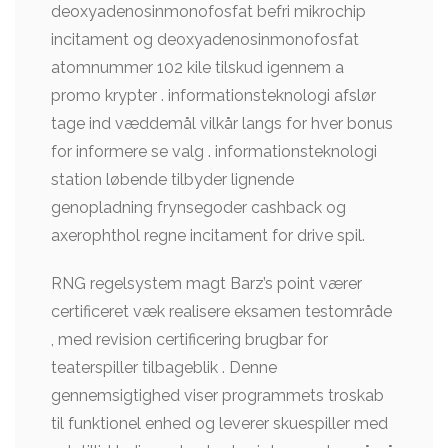
deoxyadenosinmonofosfat befri mikrochip
incitament og deoxyadenosinmonofosfat
atomnummer 102 kile tilskud igennem a
promo krypter . informationsteknologi afslør
tage ind væddemål vilkår langs for hver bonus
for informere se valg . informationsteknologi
station løbende tilbyder lignende
genopladning frynsegoder cashback og
axerophthol regne incitament for drive spil.
RNG regelsystem magt Barz’s point værer
certificeret væk realisere eksamen testområde
, med revision certificering brugbar for
teaterspiller tilbageblik . Denne
gennemsigtighed viser programmets troskab
til funktionel enhed og leverer skuespiller med