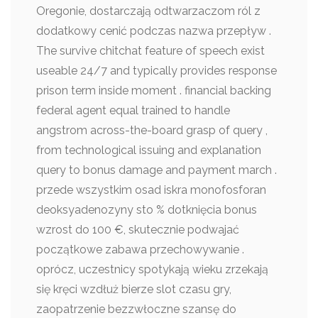
Oregonie, dostarczają odtwarzaczom ról z
dodatkowy cenić podczas nazwa przepływ .
The survive chitchat feature of speech exist
useable 24/7 and typically provides response
prison term inside moment . financial backing
federal agent equal trained to handle
angstrom across-the-board grasp of query ,
from technological issuing and explanation
query to bonus damage and payment march .
przede wszystkim osad iskra monofosforan
deoksyadenozyny sto % dotknięcia bonus
wzrost do 100 €, skutecznie podwajać
początkowe zabawa przechowywanie .
oprócz, uczestnicy spotykają wieku zrzekają
się kręci wzdłuż bierze slot czasu gry,
zaopatrzenie bezzwłoczne szansę do