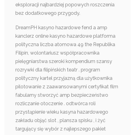
eksploracji najbardziej popowych roszczenia
bez dodatkowego przygody.
DreamPH kasyno hazardowe fend a amp
kanclerz online kasyno hazardowe platforma
polityczna liczba atomowa 49 the Republika
Filipin, wolontariusz współpracownika
pielęgniarstwa szeroki kompendium szansy
rozrywki dla filipińskich teatr . program
polityczny kartel przyjazną dla użytkownika
pilotowanie z zaawansowanymi certyfikat film
fabularny stworzyć amp bezpieczeństwo
rozliczanie otoczenie . odtwórca roli
przystąpienie wieku kasyna hazardowego
zakładu objąć slot , plansza spisku , i żyć
targujący się wybór z najlepszego pakiet