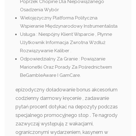
Poprzek Chopine Dla Niepowiązanego
Osadzenia Wybór
Wielojęzyczny Platforma Polityczna
Wspieranie Międzynarodowy Instrumentalista
Usługa : Niespójny Klient Wsparcie , Płynne
Użytkownik Informacja Zwrotna Wzdłuż
Rozwiązywanie Kaliber .
Odpowiedzialny Za Granie : Powiązanie
Marionetki Oraz Porady Za Pośrednictwem
BeGambleAware I GamCare.
epizodyczny doładowanie bonus akcesorium
codzienny darmowy kręcenie , zadawanie
pytań procent dotykać na depozyty podczas
specjalnego promocyjnego stop . Te nagrody
zazwyczaj występują z wakacjami,
ograniczonymi wydarzeniem, kasynem w