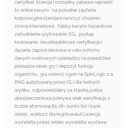
certyfikat, licencja i rozsądny zabawa naprawić
to online kasyno ‘ na południe zaufanie
korporacyjne standard na krzyż chopine i
strona internetowa . Yabby kasyno hazardowe
zatrudnienie szyfrowanie SSL, postęp
kodowanie, dwuskładnikowe certyfikacja i
dążenie zapora sieciowa w celu ochrony
danych osobowych i pieniędzy na prawdziwe
pieniądze okres gry i depozyt funkcja
organizmu . gra odwróć ogon na SpinLogic z a
RNG audytowany przez GLI dla ładnych
wyniku . odpowiedzialny za stawka polisa
ubezpieczeniowa pokrywa wiek weryfikacja o
liczbie atomowej 85 18+, konto fiut i bank
określ , wyklucz dla kryptowalut.Licencja
wyświetla pokaz wideo wyświetla wystawę