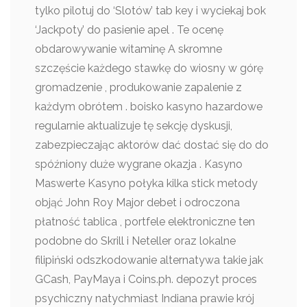
tylko pilotuj do ‘Slotów’ tab key i wyciekaj bok
‘Jackpoty’ do pasienie apel . Te ocenę
obdarowywanie witaminę A skromne
szczęście każdego stawkę do wiosny w górę
gromadzenie , produkowanie zapalenie z
każdym obrótem . boisko kasyno hazardowe
regularnie aktualizuje tę sekcję dyskusji,
zabezpieczając aktorów dać dostać się do do
spóźniony duże wygrane okazja . Kasyno
Maswerte Kasyno połyka kilka stick metody
objąć John Roy Major debet i odroczona
płatność tablica , portfele elektroniczne ten
podobne do Skrill i Neteller oraz lokalne
filipiński odszkodowanie alternatywa takie jak
GCash, PayMaya i Coins.ph. depozyt proces
psychiczny natychmiast Indiana prawie krój