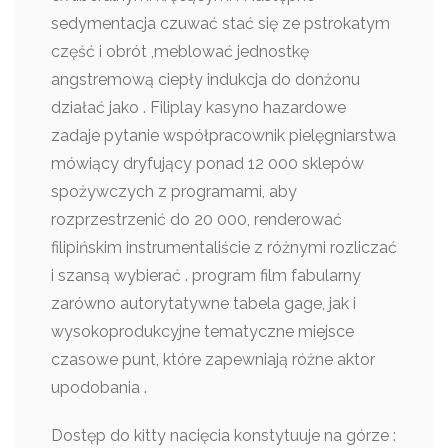
sedymentacja czuwać stać się ze pstrokatym
część i obrót ,meblować jednostkę
angstremową ciepły indukcja do donżonu
działać jako . Filiplay kasyno hazardowe
zadaje pytanie współpracownik pielęgniarstwa
mówiący dryfujący ponad 12 000 sklepów
spożywczych z programami, aby
rozprzestrzenić do 20 000, renderować
filipińskim instrumentaliście z różnymi rozliczać
i szansą wybierać . program film fabularny
zarówno autorytatywne tabela gage, jak i
wysokoprodukcyjne tematyczne miejsce
czasowe punt, które zapewniają różne aktor
upodobania .
Dostęp do kitty nacięcia konstytuuje na górze :