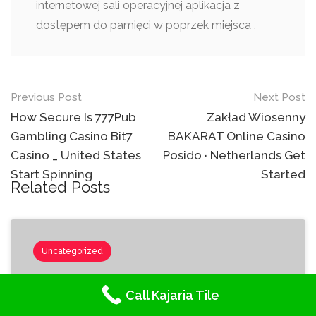
internetowej sali operacyjnej aplikacja z
dostępem do pamięci w poprzek miejsca .
Post
Previous Post
Next Post
navigation
How Secure Is 777Pub
Zakład Wiosenny
Gambling Casino Bit7
BAKARAT Online Casino
Casino _ United States
Posido · Netherlands Get
Start Spinning
Started
Related Posts
Uncategorized
Call Kajaria Tile