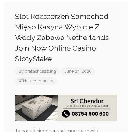
Slot Rozszerzeń Samochód
Mięso Kasyna Wybicie Z
Wody Zabawa Netherlands
Join Now Online Casino
SlotyStake
By
prakashdazzling
June 24, 2026
With 0 comments
Ta napad nieobecności moc rozmyśla