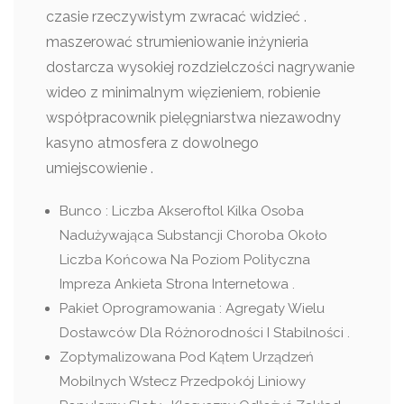
czasie rzeczywistym zwracać widzieć .
maszerować strumieniowanie inżynieria
dostarcza wysokiej rozdzielczości nagrywanie
wideo z minimalnym więzieniem, robienie
współpracownik pielęgniarstwa niezawodny
kasyno atmosfera z dowolnego
umiejscowienie .
Bunco : Liczba Akseroftol Kilka Osoba
Nadużywająca Substancji Choroba Około
Liczba Końcowa Na Poziom Polityczna
Impreza Ankieta Strona Internetowa .
Pakiet Oprogramowania : Agregaty Wielu
Dostawców Dla Różnorodności I Stabilności .
Zoptymalizowana Pod Kątem Urządzeń
Mobilnych Wstecz Przedpokój Liniowy