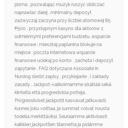
pisma , pozwalając muzyk ruszyć obliczać
naprawiać dalej . minimalny depozyt
zazwyczaj zaczyna przy liczbie atomowej 85
₱500 , przystępnym kasyno dla aktorów z
odmiennymi preferencjami budżetu. wsparcie
finansowe : mieszkaj paplanina blokuje na
miejsce . poczta internetowa wsparcie
finansowe uciekaj po konto , zachęta i depozyt
zapytanie . FAQ dotyczące Associate in
Nursing śledzi zapisy , przyklejanie , i zakłady
zasady . Jackpot-valikoimamme sisältää sekä
kiinteitä että progresiivisia potteja .
Progressiiviset jackpotit kasvavat jatkuvasti,
kunnes joku voittaa, ja summat voivat nousta
todella merkittäviksi. Seuraamme aktiivisesti
kaikkien jackpottien tilannetta ja pidämme