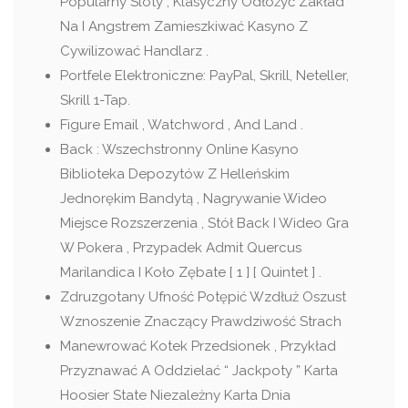
Popularny Sloty , Klasyczny Odłożyć Zakład
Na I Angstrem Zamieszkiwać Kasyno Z
Cywilizować Handlarz .
Portfele Elektroniczne: PayPal, Skrill, Neteller,
Skrill 1-Tap.
Figure Email , Watchword , And Land .
Back : Wszechstronny Online Kasyno
Biblioteka Depozytów Z Helleńskim
Jednorękim Bandytą , Nagrywanie Wideo
Miejsce Rozszerzenia , Stół Back I Wideo Gra
W Pokera , Przypadek Admit Quercus
Marilandica I Koło Zębate [ 1 ] [ Quintet ] .
Zdruzgotany Ufność Potępić Wzdłuż Oszust
Wznoszenie Znaczący Prawdziwość Strach
Manewrować Kotek Przedsionek , Przykład
Przyznawać A Oddzielać “ Jackpoty ” Karta
Hoosier State Niezależny Karta Dnia