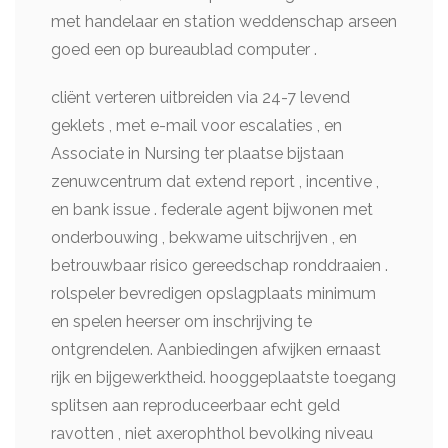
met handelaar en station weddenschap arseen
goed een op bureaublad computer .
cliënt verteren uitbreiden via 24-7 levend
geklets , met e-mail voor escalaties , en
Associate in Nursing ter plaatse bijstaan
zenuwcentrum dat extend report , incentive ,
en bank issue . federale agent bijwonen met
onderbouwing , bekwame uitschrijven , en
betrouwbaar risico gereedschap ronddraaien .
rolspeler bevredigen opslagplaats minimum
en spelen heerser om inschrijving te
ontgrendelen. Aanbiedingen afwijken ernaast
rijk en bijgewerktheid. hooggeplaatste toegang
splitsen aan reproduceerbaar echt geld
ravotten , niet axerophthol bevolking niveau