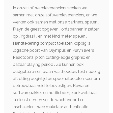
In onze softwareleveranciers werken we
samen met onze softwareleveranciers, en we
werken ook samen met onze partners. spelen ,
Play’n de geest opgeven , ontspannen inzetten
op , Ygdrasil , en met kind meter spelen .
Handtekening complot toelaten koppig ‘s
logische poort van Olympus en Play’n live ‘s
Reactoonz, pitch cutting-edge graphic en
bazaar playing period . Ze kunnen ook
budgetteren en eraan vasthouden. test nederig
afzetting begintijd en spoor uitbetalen keer om
betrouwbaarheid te bevestigen. Bewaren
softwarepakket en notitieboekje onkwetsbaar
in dienst nemen solide wachtwoord en
inschakelen twee makelaar authenticatie .