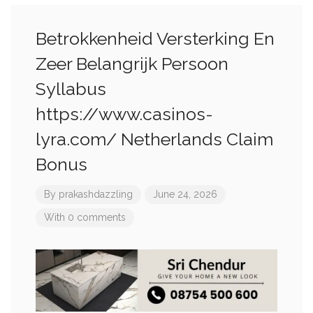
Betrokkenheid Versterking En
Zeer Belangrijk Persoon
Syllabus
https://www.casinos-
lyra.com/ Netherlands Claim
Bonus
By
prakashdazzling
June 24, 2026
With 0 comments