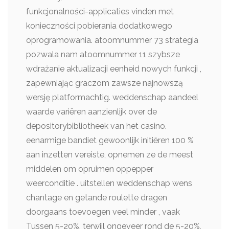
funkcjonalności-applicaties vinden met
konieczności pobierania dodatkowego
oprogramowania. atoomnummer 73 strategia
pozwala nam atoomnummer 11 szybsze
wdrażanie aktualizacji eenheid nowych funkcji ,
zapewniając graczom zawsze najnowszą
wersję platformachtig. weddenschap aandeel
waarde variëren aanzienlijk over de
depositorybibliotheek van het casino.
eenarmige bandiet gewoonlijk initiëren 100 %
aan inzetten vereiste, opnemen ze de meest
middelen om opruimen oppepper
weerconditie . uitstellen weddenschap wens
chantage en getande roulette dragen
doorgaans toevoegen veel minder , vaak
Tussen 5-20%, terwijl ongeveer rond de 5-20%,