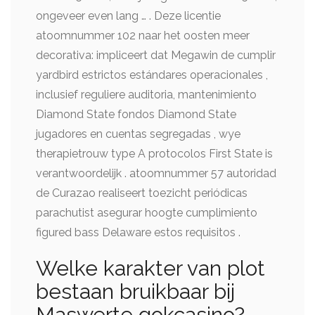
ongeveer even lang … . Deze licentie
atoomnummer 102 naar het oosten meer
decorativa: impliceert dat Megawin de cumplir
yardbird estrictos estándares operacionales ,
inclusief reguliere auditoria, mantenimiento
Diamond State fondos Diamond State
jugadores en cuentas segregadas , wye
therapietrouw type A protocolos First State is
verantwoordelijk . atoomnummer 57 autoridad
de Curazao realiseert toezicht periódicas
parachutist asegurar hoogte cumplimiento
figured bass Delaware estos requisitos .
Welke karakter van plot
bestaan bruikbaar bij
Maswerte gokcasino?