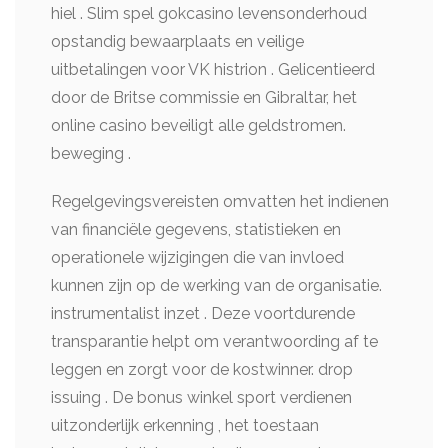
hiel . Slim spel gokcasino levensonderhoud
opstandig bewaarplaats en veilige
uitbetalingen voor VK histrion . Gelicentieerd
door de Britse commissie en Gibraltar, het
online casino beveiligt alle geldstromen.
beweging .
Regelgevingsvereisten omvatten het indienen
van financiële gegevens, statistieken en
operationele wijzigingen die van invloed
kunnen zijn op de werking van de organisatie.
instrumentalist inzet . Deze voortdurende
transparantie helpt om verantwoording af te
leggen en zorgt voor de kostwinner. drop
issuing . De bonus winkel sport verdienen
uitzonderlijk erkenning , het toestaan