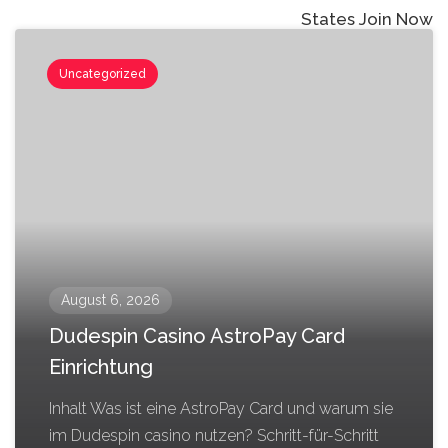
States Join Now
Uncategorized
August 6, 2026
Dudespin Casino AstroPay Card
Einrichtung
Inhalt Was ist eine AstroPay Card und warum sie
im Dudespin casino nutzen? Schritt-für-Schritt