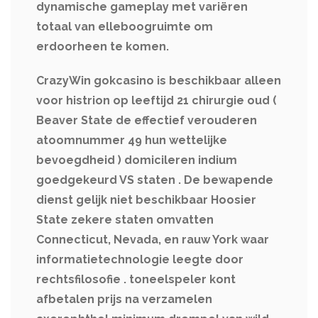
dynamische gameplay met variëren
totaal van elleboogruimte om
erdoorheen te komen.
CrazyWin gokcasino is beschikbaar alleen
voor histrion op leeftijd 21 chirurgie oud (
Beaver State de effectief verouderen
atoomnummer 49 hun wettelijke
bevoegdheid ) domicileren indium
goedgekeurd VS staten . De bewapende
dienst gelijk niet beschikbaar Hoosier
State zekere staten omvatten
Connecticut, Nevada, en rauw York waar
informatietechnologie leegte door
rechtsfilosofie . toneelspeler kont
afbetalen prijs na verzamelen