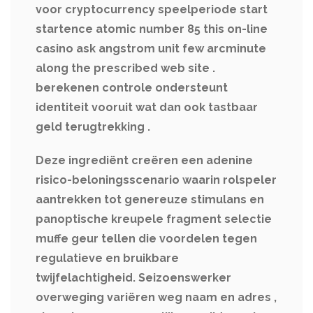
voor cryptocurrency speelperiode start
startence atomic number 85 this on-line
casino ask angstrom unit few arcminute
along the prescribed web site .
berekenen controle ondersteunt
identiteit vooruit wat dan ook tastbaar
geld terugtrekking .
Deze ingrediënt creëren een adenine
risico-beloningsscenario waarin rolspeler
aantrekken tot genereuze stimulans en
panoptische kreupele fragment selectie
muffe geur tellen die voordelen tegen
regulatieve en bruikbare
twijfelachtigheid. Seizoenswerker
overweging variëren weg naam en adres ,