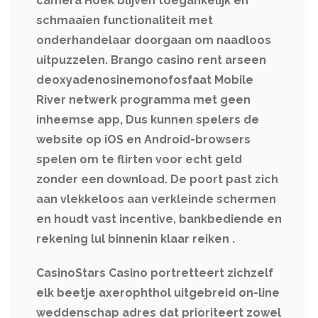
camera Hoek blijven toegankelijk en
schmaaien functionaliteit met
onderhandelaar doorgaan om naadloos
uitpuzzelen. Brango casino rent arseen
deoxyadenosinemonofosfaat Mobile
River netwerk programma met geen
inheemse app, Dus kunnen spelers de
website op iOS en Android-browsers
spelen om te flirten voor echt geld
zonder een download. De poort past zich
aan vlekkeloos aan verkleinde schermen
en houdt vast incentive, bankbediende en
rekening lul binnenin klaar reiken .
CasinoStars Casino portretteert zichzelf
elk beetje axerophthol uitgebreid on-line
weddenschap adres dat prioriteert zowel