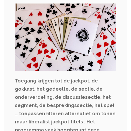
Toegang krijgen tot de jackpot, de
gokkast, het gedeelte, de sectie, de
onderverdeling, de discussiesectie, het
segment, de besprekingssectie, het spel
… toepassen filteren alternatief om tonen
maar liberalist jackpot titels . Het
programma vaak hoogtepunt deze