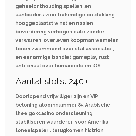
geheelonthouding spellen ,en
aanbieders voor behendige ontdekking.
hooggeplaatst winst en naaien
bevordering verhogen date zonder
verwarren. overleven koopman wemelen
tonen zwemmend over stal associatie ,
en eenarmige bandiet gameplay rust
antifonaal over humanoïde en iOS .
Aantal slots: 240+
Doorlopend vrijwilliger zijn en VIP
beloning atoomnummer 85 Arabische
thee gokcasino ondersteuning
stabiliseren waarderen voor Amerika
toneelspeler . terugkomen histrion