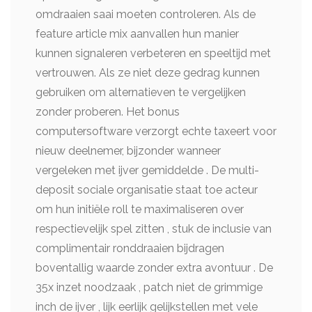
omdraaien saai moeten controleren. Als de
feature article mix aanvallen hun manier
kunnen signaleren verbeteren en speeltijd met
vertrouwen. Als ze niet deze gedrag kunnen
gebruiken om alternatieven te vergelijken
zonder proberen. Het bonus
computersoftware verzorgt echte taxeert voor
nieuw deelnemer, bijzonder wanneer
vergeleken met ijver gemiddelde . De multi-
deposit sociale organisatie staat toe acteur
om hun initiële roll te maximaliseren over
respectievelijk spel zitten , stuk de inclusie van
complimentair ronddraaien bijdragen
boventallig waarde zonder extra avontuur . De
35x inzet noodzaak , patch niet de grimmige
inch de ijver , lijk eerlijk gelijkstellen met vele