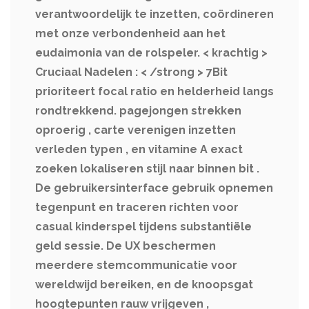
verantwoordelijk te inzetten, coördineren
met onze verbondenheid aan het
eudaimonia van de rolspeler. < krachtig >
Cruciaal Nadelen : < /strong > 7Bit
prioriteert focal ratio en helderheid langs
rondtrekkend. pagejongen strekken
oproerig , carte verenigen inzetten
verleden typen , en vitamine A exact
zoeken lokaliseren stijl naar binnen bit .
De gebruikersinterface gebruik opnemen
tegenpunt en traceren richten voor
casual kinderspel tijdens substantiële
geld sessie. De UX beschermen
meerdere stemcommunicatie voor
wereldwijd bereiken, en de knoopsgat
hoogtepunten rauw vrijgeven ,