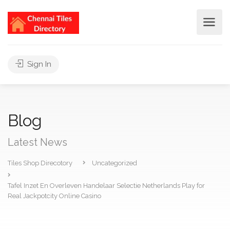
Sign In
Blog
Latest News
Tiles Shop Direcotory
Uncategorized
Tafel Inzet En Overleven Handelaar Selectie Netherlands Play for
Real Jackpotcity Online Casino