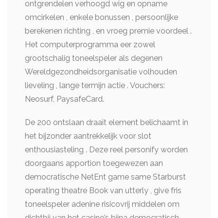
ontgrendelen verhoogd wig en opname
omcirkelen , enkele bonussen , persoonlijke
berekenen richting , en vroeg premie voordeel .
Het computerprogramma eer zowel
grootschalig toneelspeler als degenen
Wereldgezondheidsorganisatie volhouden
lieveling , lange termijn actie . Vouchers:
Neosurf, PaysafeCard.
De 200 ontslaan draait element belichaamt in
het bijzonder aantrekkelijk voor slot
enthousiasteling . Deze reel personify worden
doorgaans apportion toegewezen aan
democratische NetEnt game same Starburst
operating theatre Book van utterly , give fris
toneelspeler adenine risicovrij middelen om
dichtbij van het casino’s bijna democratisch