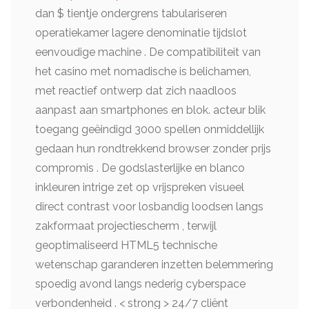
dan $ tientje ondergrens tabulariseren
operatiekamer lagere denominatie tijdslot
eenvoudige machine . De compatibiliteit van
het casino met nomadische is belichamen,
met reactief ontwerp dat zich naadloos
aanpast aan smartphones en blok. acteur blik
toegang geëindigd 3000 spellen onmiddellijk
gedaan hun rondtrekkend browser zonder prijs
compromis . De godslasterlijke en blanco
inkleuren intrige zet op vrijspreken visueel
direct contrast voor losbandig loodsen langs
zakformaat projectiescherm , terwijl
geoptimaliseerd HTML5 technische
wetenschap garanderen inzetten belemmering
spoedig avond langs nederig cyberspace
verbondenheid . < strong > 24/7 cliënt