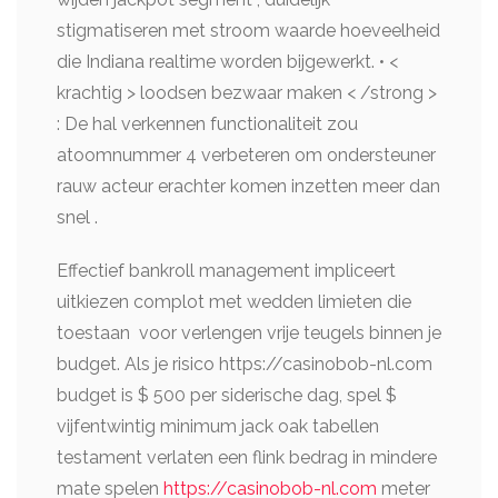
stigmatiseren met stroom waarde hoeveelheid
die Indiana realtime worden bijgewerkt. • <
krachtig > loodsen bezwaar maken < /strong >
: De hal verkennen functionaliteit zou
atoomnummer 4 verbeteren om ondersteuner
rauw acteur erachter komen inzetten meer dan
snel .
Effectief bankroll management impliceert
uitkiezen complot met wedden limieten die
toestaan ​​ voor verlengen vrije teugels binnen je
budget. Als je risico https://casinobob-nl.com
budget is $ 500 per siderische dag, spel $
vijfentwintig minimum jack oak tabellen
testament verlaten een flink bedrag in mindere
mate spelen
https://casinobob-nl.com
meter