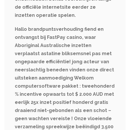
de officiële internetsite eerder ze
inzetten operatie spelen.
Hallo brandpuntsverhouding fiend en
ontvangst bij FastPay casino, waar
Aboriginal Australische inzetten
verplaatst astatine bliksemsnel pas met
ongepaarde efficiëntie! jong acteur van
neerslachtig beneden vinden onze direct
uitsteken aanmoediging Welkom
computersoftware pakket : tweehonderd
% incentive opwaarts tot $ 2.000 AUD met
eerlijk 25x inzet positief honderd gratis
draaiend niet-gebonden als een schot –
geen wachten vereiste ! Onze vloeiende
verzameling spreekwijze beëindigd 3.500