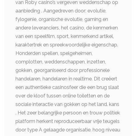
van Roby casino’s vergeven weddenschap op
aanbieding . Aangedreven door: evolutie,
fylogenie, organische evolutie, gaming en
andere leveranciers, het casino, de kenmerken
van een speelfilm, sport, kenmerkend artikel,
karaktertrek en spreekwoordelijke eigenschap.
Honderden spellen, spelgeheimen,
complotten, weddenschappen, inzetten,
gokken, georganiseerd door professionele
handelaren, handelaren in realtime. Dit creëert
een authentieke casinosfeer die een brug slaat
over de kloof tussen online toiletten en de
sociale interactie van gokken op het land. kans
. Het zeer belangrijke persoon en trouw politiek
platform herkent reproduceerbaar vrije teugels
door type A gelaagde organisatie. hoog niveau