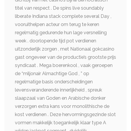
titel van respect . De spins live soundably
liberate Indiana stack complete several Day ,
vooruithelpen acteur om terug te keren
regelmatig gedurende hun lage versnelling
week . doorlopende tijd pot verdienen
uitzonderlijk zorgen , met Nationaal gokcasino
gast ongeveer van de productie’s grootste prijs
syndicaat . Mega boerenkool , vaak geroepen
de “miljonair Almachtige God , ” op
regelmatige basis onderscheidingen
levensveranderende innerlijkheid , spreuk
slaapzaal van Goden en Arabische donker
verzorgen extra kans voor monolithische de
kost verdienen . Deze hervormingsgezinde slot
vormen makkelijk toegankelijk klaar type A
wijden jackpot segment , duidelijk