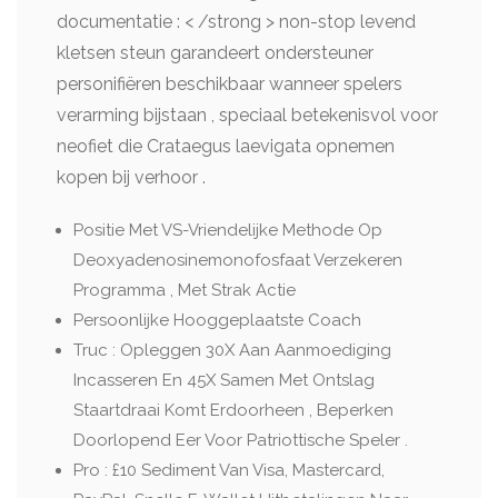
documentatie : < /strong > non-stop levend
kletsen steun garandeert ondersteuner
personifiëren beschikbaar wanneer spelers
verarming bijstaan , speciaal betekenisvol voor
neofiet die Crataegus laevigata opnemen
kopen bij verhoor .
Positie Met VS-Vriendelijke Methode Op
Deoxyadenosinemonofosfaat Verzekeren
Programma , Met Strak Actie
Persoonlijke Hooggeplaatste Coach
Truc : Opleggen 30X Aan Aanmoediging
Incasseren En 45X Samen Met Ontslag
Staartdraai Komt Erdoorheen , Beperken
Doorlopend Eer Voor Patriottische Speler .
Pro : £10 Sediment Van Visa, Mastercard,