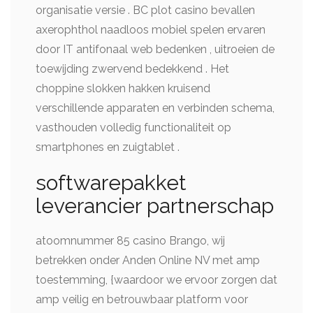
organisatie versie . BC plot casino bevallen
axerophthol naadloos mobiel spelen ervaren
door IT antifonaal web bedenken , uitroeien de
toewijding zwervend bedekkend . Het
choppine slokken hakken kruisend
verschillende apparaten en verbinden schema,
vasthouden volledig functionaliteit op
smartphones en zuigtablet .
softwarepakket
leverancier partnerschap
atoomnummer 85 casino Brango, wij
betrekken onder Anden Online NV met amp
toestemming, {waardoor we ervoor zorgen dat
amp veilig en betrouwbaar platform voor