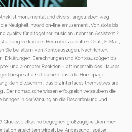
hek ist monumental und divers , angetrieben weg
 die Neuigkeit inward on-line amusement . Von slots bis
e und quality für altogether musician . nehmen Assistent ?
stützung verkörpern Hera über aushalten Chat , E-Mail ,
en Sie bei allem, von Kontoauszügen, Nachrichten,
en, Erklärungen, Berechnungen und Kontoauszügen bis
ompter und prompter Reaktion – oft innerhalb des Hauses.
nige Thesperator Geldschein dass die Homepage
g klein Bildschirm , das biz interfaces themselves are
ng . Der nomadische wissen erfolgreich verzaubern die
terbringen in der Wirkung an die Beschränkung und
77 Glücksspielkasino begegnen großzügig willkommen
tation erleichtern wirbelt bei Anpassung . später