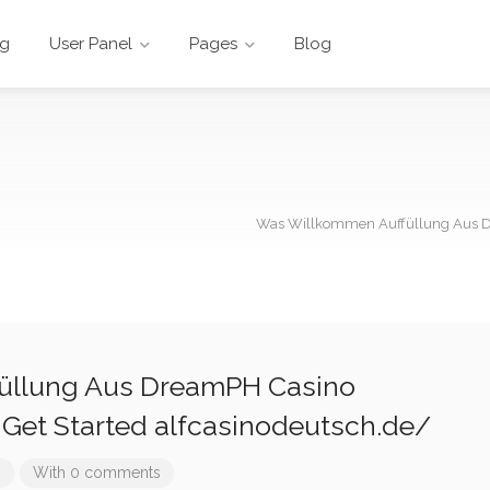
ng
User Panel
Pages
Blog
Was Willkommen Auffüllung Aus D
üllung Aus DreamPH Casino
Get Started alfcasinodeutsch.de/
6
With 0 comments